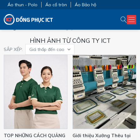
Áo thun - Polo
Áo cổ tròn
Áo Bảo hộ
Trang chủ
Hình ảnh từ công ty ICT
HÌNH ẢNH TỪ CÔNG TY ICT
SẮP XẾP:
Giá thấp đến cao
TOP NHỮNG CÁCH QUẢNG
Giới thiệu Xưởng Thêu tại