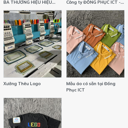
BÁ THƯƠNG HIỆU HIỆU
Công ty ĐỒNG PHỤC ICT -
QUẢ: ĐỒNG PHỤC NHÂN
Cần Thơ
VIÊN - ẤN TƯỢNG TỪ CÁI
NHÌN ĐẦU TIÊN
Xưởng Thêu Logo
Mẫu áo có sẵn tại Đồng
Phục ICT