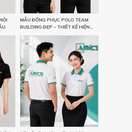
NỘI
MẪU ĐỒNG PHỤC POLO TEAM
ẦU
BUILDING ĐẸP – THIẾT KẾ HIỆN
ĐẠI, NỔI BẬT THƯƠNG HIỆU