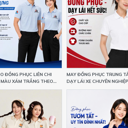
O ĐỒNG PHỤC LIÊN CHI
MAY ĐỒNG PHỤC TRUNG T
 MÀU XÁM TRẮNG THEO
DẠY LÁI XE CHUYÊN NGHIỆP
ẦU GIÁ XƯỞNG
TỐT THEO YÊU CẦU