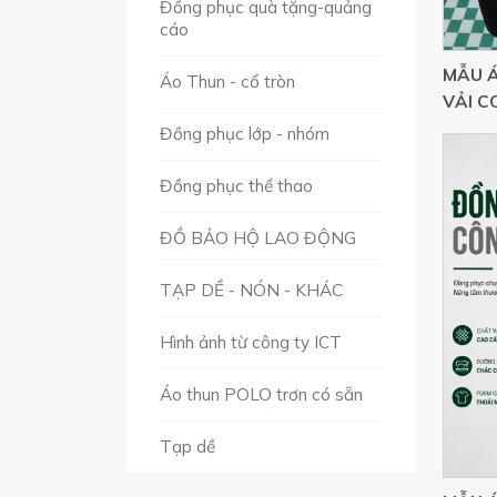
Đồng phục quà tặng-quảng
cáo
MẪU Á
Áo Thun - cổ tròn
VẢI C
THEO 
Đồng phục lớp - nhóm
Đồng phục thể thao
ĐỒ BẢO HỘ LAO ĐỘNG
TẠP DỀ - NÓN - KHÁC
Hình ảnh từ công ty ICT
Áo thun POLO trơn có sẵn
Tạp dề