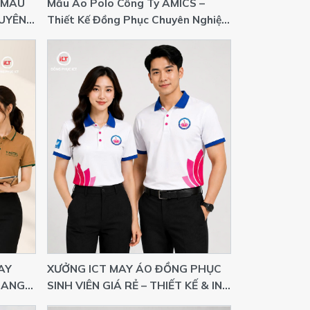
 MÀU
Mẫu Áo Polo Công Ty AMICS –
HUYÊN
Thiết Kế Đồng Phục Chuyên Nghiệp,
Hiện Đại
AY
XƯỞNG ICT MAY ÁO ĐỒNG PHỤC
 SANG
SINH VIÊN GIÁ RẺ – THIẾT KẾ & IN
GHIỆP
LOGO THEO YÊU CẦU