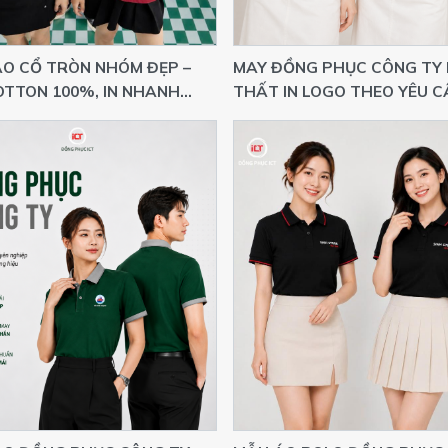
O CỔ TRÒN NHÓM ĐẸP –
MAY ĐỒNG PHỤC CÔNG TY 
OTTON 100%, IN NHANH
THẤT IN LOGO THEO YÊU C
YÊU CẦU