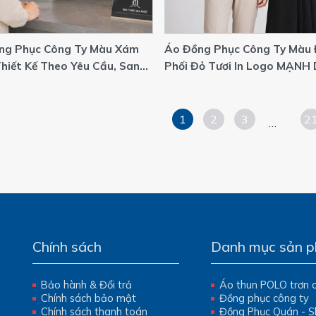
ng Phục Công Ty Màu Xám
Áo Đồng Phục Công Ty Màu
hiết Kế Theo Yêu Cầu, Sang
Phối Đỏ Tươi In Logo MẠNH 
 Và Dễ Ứng Dụng
Services Theo Yêu Cầu | Xư
Đồng Phục ICT.
1
2
3
2
...
Chính sách
Danh mục sản 
Bảo hành & Đổi trả
Áo thun POLO trơn 
Chính sách bảo mật
Đồng phục công ty
Chính sách thanh toán
Đồng Phục Quán - 