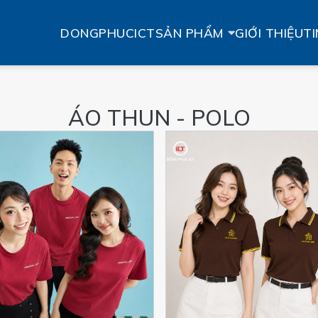
DONGPHUCICT
SẢN PHẨM
GIỚI THIỆU
TI
ÁO THUN - POLO