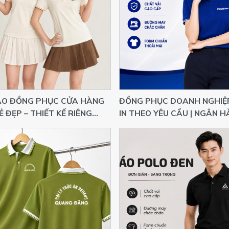
ÁO ĐỒNG PHỤC CỬA HÀNG
ĐỒNG PHỤC DOANH NGHIỆ
Ẻ ĐẸP – THIẾT KẾ RIÊNG
IN THEO YÊU CẦU | NGÂN 
HOP HOA & TRÁI CÂY
EXIMBANK