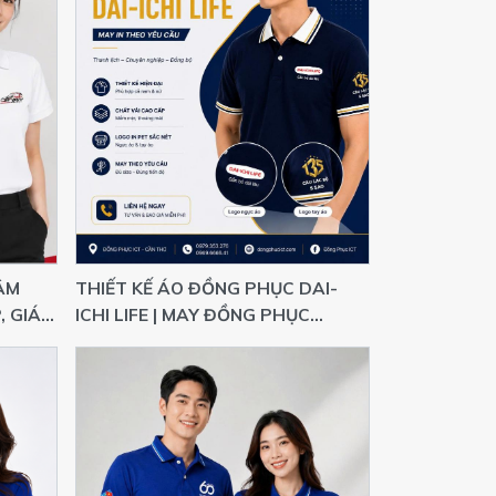
ÂM
THIẾT KẾ ÁO ĐỒNG PHỤC DAI-
, GIÁ
ICHI LIFE | MAY ĐỒNG PHỤC
DOANH NGHIỆP THEO YÊU CẦU