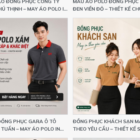
ÁO ĐỒNG PHỤC CÔNG TY
MẪU ÁO POLO ĐỒNG PHỤC
HÚ THỊNH – MAY ÁO POLO IN
ĐEN VIỀN ĐỎ – THIẾT KẾ C
THEO YÊU CẦU GIÁ XƯỞNG
NGHIỆP CHO CỬA HÀNG,
SHOWROOM
ĐỒNG PHỤC GARA Ô TÔ
ĐỒNG PHỤC KHÁCH SẠN M
TUẤN – MAY ÁO POLO IN
THEO YÊU CẦU – THIẾT KẾ
LOGO THEO YÊU CẦU
TRỌNG, IN LOGO CHUYÊN N