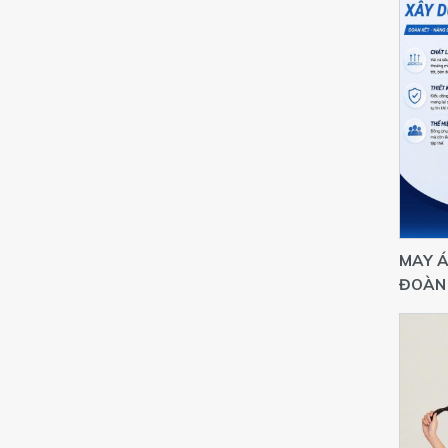
MAY Á
ĐOÀN
YÊU C