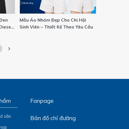
 Đen
Mẫu Áo Nhóm Đẹp Cho Chi Hội
Diesel
Sinh Viên – Thiết Kế Theo Yêu Cầu
ởng May
1
phẩm
Fanpage
có sẵn
Bản đồ chỉ đường
Shop