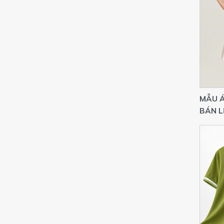
MẪU 
BÁN L
CHO S