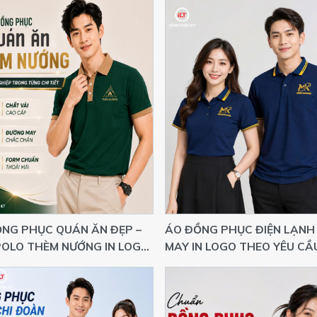
GIÁ XƯỞNG
NG PHỤC QUÁN ĂN ĐẸP –
ÁO ĐỒNG PHỤC ĐIỆN LẠNH 
OLO THÈM NƯỚNG IN LOGO
MAY IN LOGO THEO YÊU CẦ
YÊU CẦU
XƯỞNG