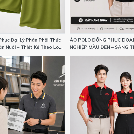
hục Đại Lý Phân Phối Thức
ÁO POLO ĐỒNG PHỤC DOA
n Nuôi – Thiết Kế Theo Logo
NGHIỆP MÀU ĐEN – SANG 
n Nghiệp
& CHUYÊN NGHIỆP