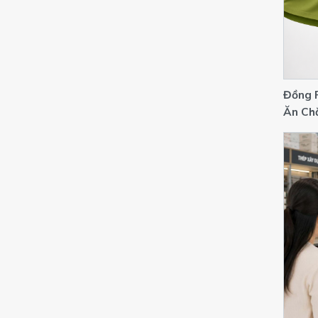
Đồng P
Ăn Chă
Chuyê