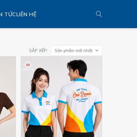
N TỨC
LIÊN HỆ
SẮP XẾP:
Sản phẩm mới nhất