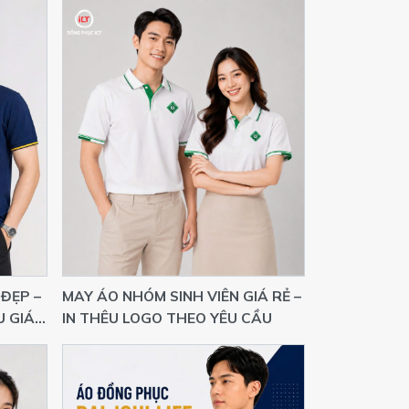
ĐẸP –
MAY ÁO NHÓM SINH VIÊN GIÁ RẺ –
U GIÁ
IN THÊU LOGO THEO YÊU CẦU