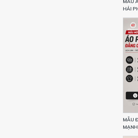
MẪU 
HẢI P
LOGO 
MẪU 
MẠNH 
THÊU 