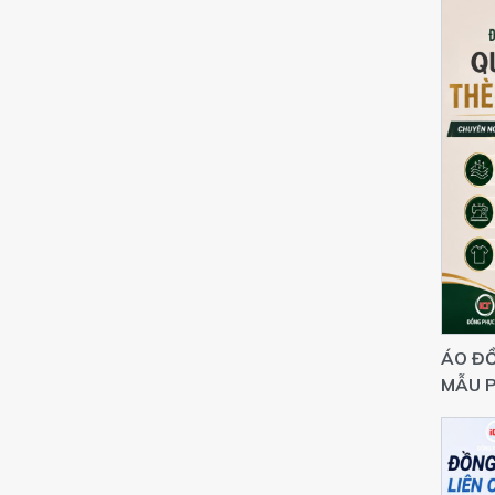
ÁO ĐỒ
MẪU P
THEO 