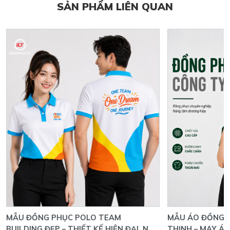
SẢN PHẨM LIÊN QUAN
MẪU ĐỒNG PHỤC POLO TEAM
MẪU ÁO ĐỒNG P
BUILDING ĐẸP – THIẾT KẾ HIỆN ĐẠI, NỔI
THỊNH – MAY Á