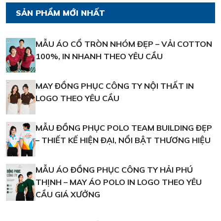
SẢN PHẨM MỚI NHẤT
MẪU ÁO CỔ TRÒN NHÓM ĐẸP – VẢI COTTON
100%, IN NHANH THEO YÊU CẦU
MAY ĐỒNG PHỤC CÔNG TY NỘI THẤT IN
LOGO THEO YÊU CẦU
MẪU ĐỒNG PHỤC POLO TEAM BUILDING ĐẸP
– THIẾT KẾ HIỆN ĐẠI, NỔI BẬT THƯƠNG HIỆU
MẪU ÁO ĐỒNG PHỤC CÔNG TY HẢI PHÚ
THỊNH – MAY ÁO POLO IN LOGO THEO YÊU
CẦU GIÁ XƯỞNG