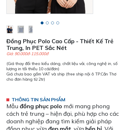
Đồng Phục Polo Cao Cấp - Thiết Kế Trẻ
Trung, In PET Sắc Nét
Giá: 90.000đ-115.000đ
(Giá thay đổi theo kiểu dáng, chất liệu vải, công nghệ in, số
lượng in tối thiểu 10 cái/đơn)
Giá chưa bao gồm VAT và ship (free ship nội ô TP.Cần Thơ
cho đơn hàng từ 2tr)
THÔNG TIN SẢN PHẨM
Mẫu
đồng phục polo
mới mang phong
cách trẻ trung – hiện đại, phù hợp cho các
doanh nghiệp đang tìm kiếm giải pháp
đồng phục vừa
đẹp mắt
, vừa
bền bỉ
. Với