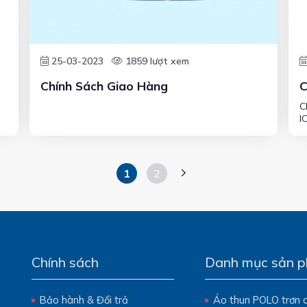
25-03-2023
1859 lượt xem
Chính Sách Giao Hàng
C
C
I
1
2
Chính sách
Danh mục sản 
Bảo hành & Đổi trả
Áo thun POLO trơn 