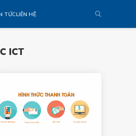
N TỨC
LIÊN HỆ
C ICT