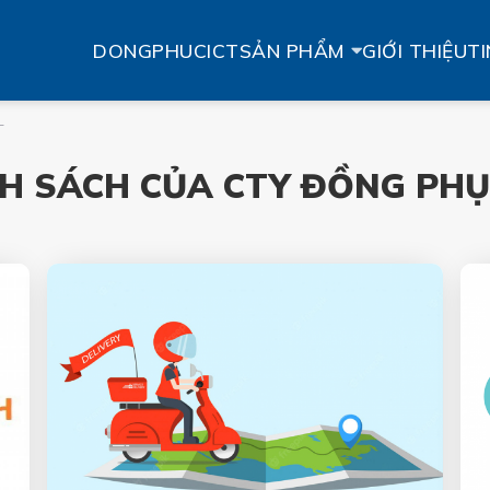
DONGPHUCICT
SẢN PHẨM
GIỚI THIỆU
TI
T
H SÁCH CỦA CTY ĐỒNG PHỤ