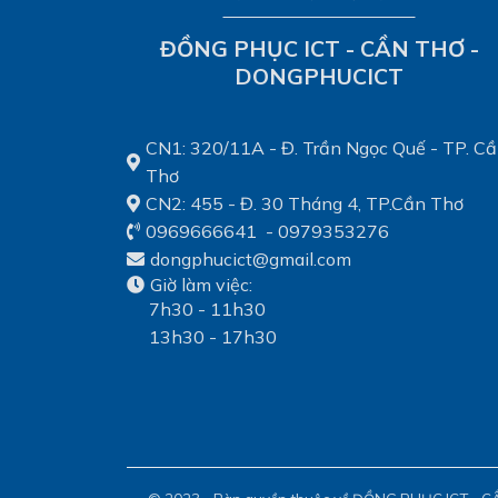
ĐỒNG PHỤC ICT - CẦN THƠ -
DONGPHUCICT
CN1: 320/11A - Đ. Trần Ngọc Quế - TP. C
Thơ
CN2: 455 - Đ. 30 Tháng 4, TP.Cần Thơ
0969666641
-
0979353276
dongphucict@gmail.com
Giờ làm việc:
7h30 - 11h30
13h30 - 17h30