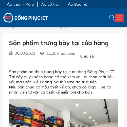
Áo thun - Polo
Áo cổ tròn
Áo Bảo hộ
Trang chủ
Hình ảnh từ Công ty ICT
Sản phẩm trưng bày tại cửa hàng
30/03/2023
11.266 lượt xem
Chia sẻ:
Sản phẩm áo thun trưng bày tại cửa hàng Đồng Phục ICT
Tại đây quý khách hàng có thể xem và lựa chọn chất liệu
vải, màu sắc, kiểu dáng...và thử size áo trực tiếp
Nếu bạn chưa có mẫu thiết kế áo, chưa có logo ... sẽ có
nhân viên tư vấn và thiết kế miễn phí cho bạn.