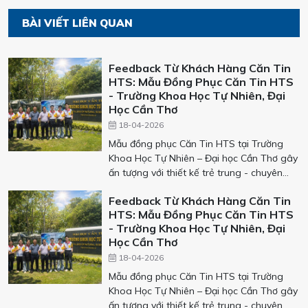
BÀI VIẾT LIÊN QUAN
Feedback Từ Khách Hàng Căn Tin
HTS: Mẫu Đồng Phục Căn Tin HTS
- Trường Khoa Học Tự Nhiên, Đại
Học Cần Thơ
18-04-2026
Mẫu đồng phục Căn Tin HTS tại Trường
Khoa Học Tự Nhiên – Đại học Cần Thơ gây
ấn tượng với thiết kế trẻ trung - chuyên
nghiệp - dễ nhận diện, sử dụng tông màu
Feedback Từ Khách Hàng Căn Tin
trắng - đỏ - vàng nổi bật cùng form áo
HTS: Mẫu Đồng Phục Căn Tin HTS
polo hiện đại. Sau thời gian sử dụng,
- Trường Khoa Học Tự Nhiên, Đại
khách hàng đánh giá cao sự thoáng mát,
Học Cần Thơ
thoải mái, bền đẹp và khả năng nâng tầm
18-04-2026
hình ảnh đội ngũ phục vụ. Không chỉ là
đồng phục, đây còn là giải pháp giúp căn
Mẫu đồng phục Căn Tin HTS tại Trường
tin xây dựng sự đồng bộ và chuyên nghiệp
Khoa Học Tự Nhiên – Đại học Cần Thơ gây
trong môi trường học đường.
ấn tượng với thiết kế trẻ trung - chuyên