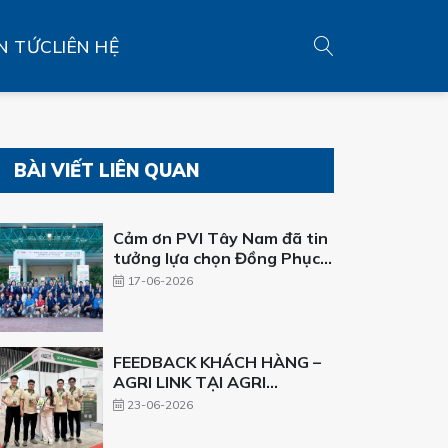
N TỨC
LIÊN HỆ
BÀI VIẾT LIÊN QUAN
Cảm ơn PVI Tây Nam đã tin
tưởng lựa chọn Đồng Phục
ICT
17-06-2026
FEEDBACK KHÁCH HÀNG –
AGRI LINK TẠI AGRI
VIETNAM 2026
23-06-2026