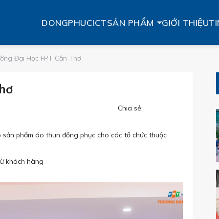
DONGPHUCICT
SẢN PHẨM
GIỚI THIỆU
TI
ường Đại Học FPT Cần Thơ
hơ
Chia sẻ:
 sản phẩm áo thun đồng phục cho các tổ chức thuộc
 từ khách hàng