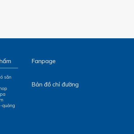
phẩm
Fanpage
có sẵn
Bản đồ chỉ đường
Shop
Spa
óm
g-quảng