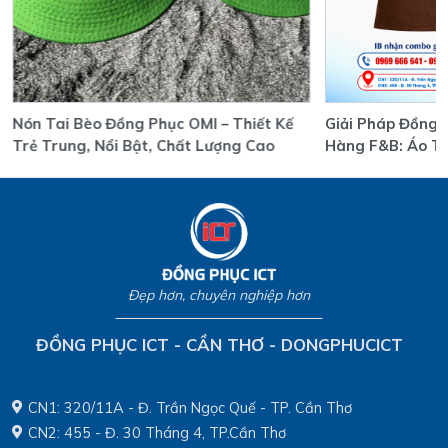
Nón Tai Bèo Đồng Phục OMI – Thiết Kế
Giải Pháp Đồng 
Trẻ Trung, Nổi Bật, Chất Lượng Cao
Hàng F&B: Áo T
Uy Tín, Giá Tốt
Đẹp hơn, chuyên nghiệp hơn
ĐỒNG PHỤC ICT - CẦN THƠ - DONGPHUCICT
CN1: 320/11A - Đ. Trần Ngọc Quế - TP. Cần Thơ
CN2: 455 - Đ. 30 Tháng 4, TP.Cần Thơ