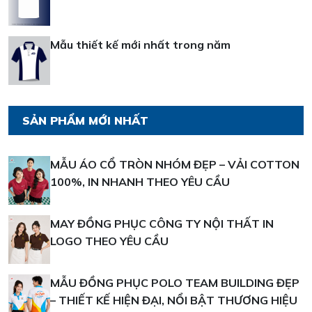
Mẫu thiết kế mới nhất trong năm
SẢN PHẨM MỚI NHẤT
MẪU ÁO CỔ TRÒN NHÓM ĐẸP – VẢI COTTON
100%, IN NHANH THEO YÊU CẦU
MAY ĐỒNG PHỤC CÔNG TY NỘI THẤT IN
LOGO THEO YÊU CẦU
MẪU ĐỒNG PHỤC POLO TEAM BUILDING ĐẸP
– THIẾT KẾ HIỆN ĐẠI, NỔI BẬT THƯƠNG HIỆU