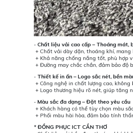
-
Chất liệu vải cao cấp – Thoáng mát, 
+ Chất vải dày dặn, thoáng khí, mang l
+ Khả năng chống nắng tốt, phù hợp vớ
+ Đường may chắc chắn, đảm bảo độ b
-
Thiết kế in ấn – Logo sắc nét, bền mà
+ Công nghệ in chất lượng cao, không
+ Logo thương hiệu rõ nét, giúp tăng 
-
Màu sắc đa dạng – Đặt theo yêu cầu
+ Khách hàng có thể tùy chọn màu sắc
+ Phối màu hài hòa, đảm bảo tính th
* ĐỒNG PHỤC ICT CẦN THƠ