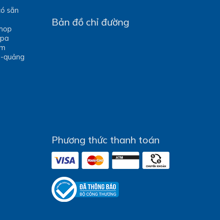
có sẵn
Bản đồ chỉ đường
Shop
Spa
óm
g-quảng
Phương thức thanh toán