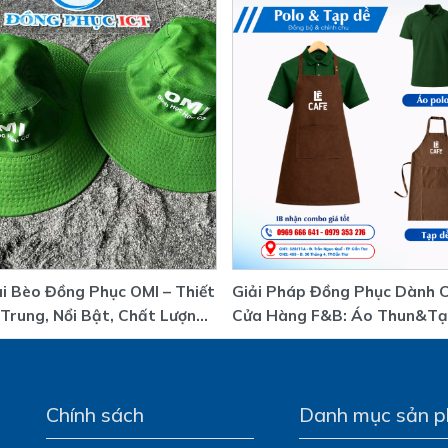
i Bèo Đồng Phục OMI – Thiết
Giải Pháp Đồng Phục Dành 
 Trung, Nổi Bật, Chất Lượng
Cửa Hàng F&B: Áo Thun&Tạ
Đồng Bộ, Uy Tín, Giá Tốt
Chính sách
Danh mục sản 