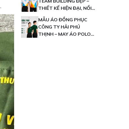
TEAM BUILDING ĐẸP –
.
THIẾT KẾ HIỆN ĐẠI, NỔI
BẬT THƯƠNG HIỆU
MẪU ÁO ĐỒNG PHỤC
CÔNG TY HẢI PHÚ
THỊNH – MAY ÁO POLO
IN LOGO THEO YÊU CẦU
GIÁ XƯỞNG