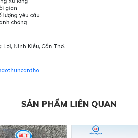
ông xù lông
ời gian
ố lượng yêu cầu
hanh chóng
 Lợi, Ninh Kiều, Cần Thơ.
inaothuncantho
SẢN PHẨM LIÊN QUAN