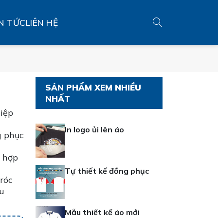
N TỨC
LIÊN HỆ
SẢN PHẨM XEM NHIỀU
NHẤT
iệp
In logo ủi lên áo
g phục
ù hợp
Tự thiết kế đồng phục
róc
u
Mẫu thiết kế áo mới