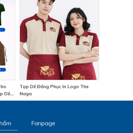
Cho
Tạp Dề Đồng Phục In Logo The
p Dề
Naga
phẩm
Fanpage