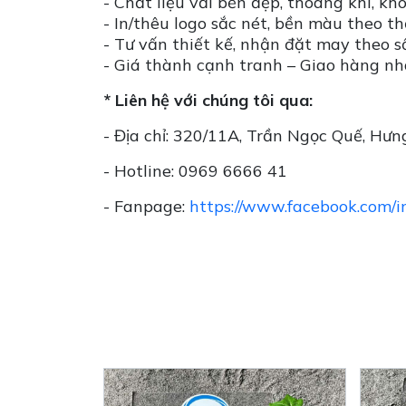
- Chất liệu vải bền đẹp, thoáng khí, kh
- In/thêu logo sắc nét, bền màu theo th
- Tư vấn thiết kế, nhận đặt may theo s
- Giá thành cạnh tranh – Giao hàng n
* Liên hệ với chúng tôi qua:
- Địa chỉ: 320/11A, Trần Ngọc Quế, Hưng
- Hotline: 0969 6666 41
- Fanpage:
https://www.facebook.com/