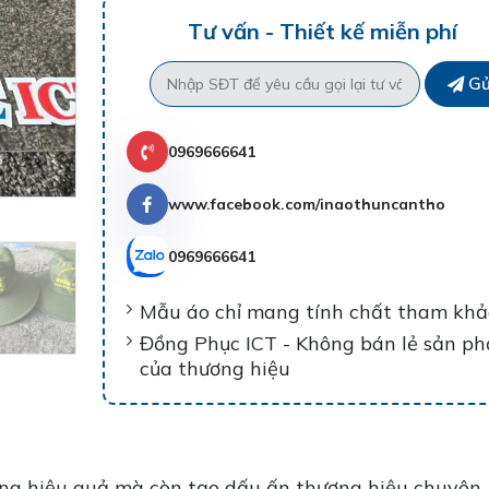
Tư vấn - Thiết kế miễn phí
Gử
0969666641
www.facebook.com/inaothuncantho
0969666641
Mẫu áo chỉ mang tính chất tham khả
Đồng Phục ICT - Không bán lẻ sản p
của thương hiệu
ắng hiệu quả mà còn tạo dấu ấn thương hiệu chuyên