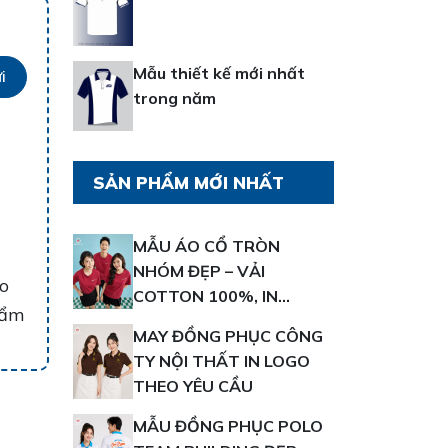
Mẫu thiết kế mới nhất
i
trong năm
SẢN PHẨM MỚI NHẤT
MẪU ÁO CỔ TRÒN
NHÓM ĐẸP – VẢI
o
COTTON 100%, IN
hẩm
NHANH THEO YÊU CẦU
MAY ĐỒNG PHỤC CÔNG
TY NỘI THẤT IN LOGO
THEO YÊU CẦU
MẪU ĐỒNG PHỤC POLO