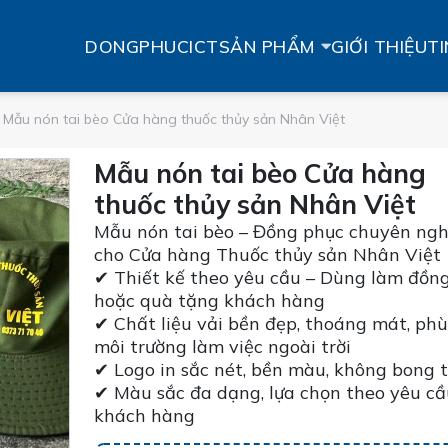
DONGPHUCICT
SẢN PHẨM
GIỚI THIỆU
TI
Mẫu nón tai bèo Cửa hàng thuốc thủy sản Nhân Việt
Mẫu nón tai bèo Cửa hàng
thuốc thủy sản Nhân Việt
Mẫu nón tai bèo – Đồng phục chuyên ngh
cho Cửa hàng Thuốc thủy sản Nhân Việt
✔ Thiết kế theo yêu cầu – Dùng làm đồn
hoặc quà tặng khách hàng
✔ Chất liệu vải bền đẹp, thoáng mát, ph
môi trường làm việc ngoài trời
✔ Logo in sắc nét, bền màu, không bong t
✔ Màu sắc đa dạng, lựa chọn theo yêu cầ
khách hàng