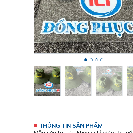
THÔNG TIN SẢN PHẨM
Mẫu nón tai bèo không chỉ giúp che n