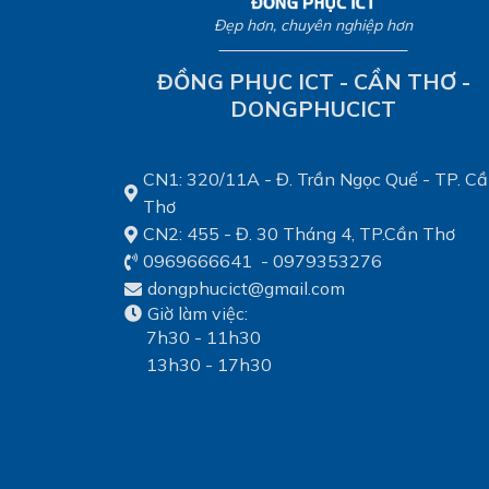
Đẹp hơn, chuyên nghiệp hơn
ĐỒNG PHỤC ICT - CẦN THƠ -
DONGPHUCICT
CN1: 320/11A - Đ. Trần Ngọc Quế - TP. C
Thơ
CN2: 455 - Đ. 30 Tháng 4, TP.Cần Thơ
0969666641
-
0979353276
dongphucict@gmail.com
Giờ làm việc:
7h30 - 11h30
13h30 - 17h30