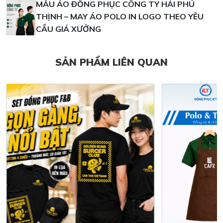
MẪU ÁO ĐỒNG PHỤC CÔNG TY HẢI PHÚ
THỊNH – MAY ÁO POLO IN LOGO THEO YÊU
CẦU GIÁ XƯỞNG
SẢN PHẨM LIÊN QUAN