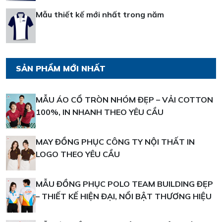
Mẫu thiết kế mới nhất trong năm
SẢN PHẨM MỚI NHẤT
MẪU ÁO CỔ TRÒN NHÓM ĐẸP – VẢI COTTON
100%, IN NHANH THEO YÊU CẦU
MAY ĐỒNG PHỤC CÔNG TY NỘI THẤT IN
LOGO THEO YÊU CẦU
MẪU ĐỒNG PHỤC POLO TEAM BUILDING ĐẸP
– THIẾT KẾ HIỆN ĐẠI, NỔI BẬT THƯƠNG HIỆU