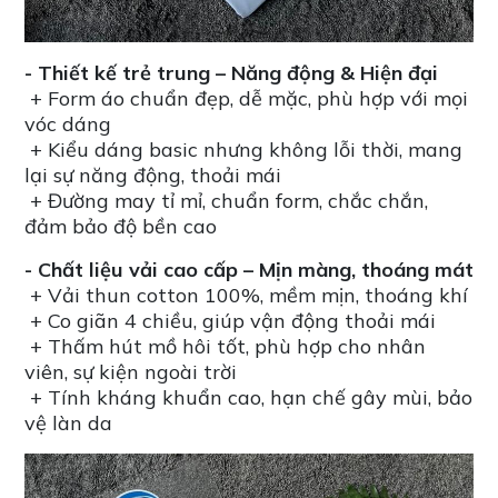
- Thiết kế trẻ trung – Năng động & Hiện đại
+ Form áo chuẩn đẹp, dễ mặc, phù hợp với mọi
vóc dáng
+ Kiểu dáng basic nhưng không lỗi thời, mang
lại sự năng động, thoải mái
+ Đường may tỉ mỉ, chuẩn form, chắc chắn,
đảm bảo độ bền cao
- Chất liệu vải cao cấp – Mịn màng, thoáng mát
+ Vải thun cotton 100%, mềm mịn, thoáng khí
+ Co giãn 4 chiều, giúp vận động thoải mái
+ Thấm hút mồ hôi tốt, phù hợp cho nhân
viên, sự kiện ngoài trời
+ Tính kháng khuẩn cao, hạn chế gây mùi, bảo
vệ làn da