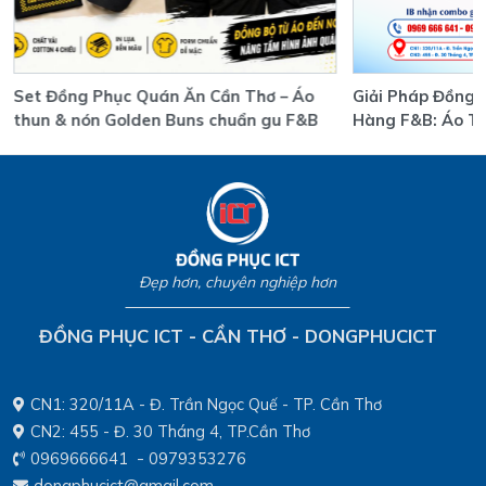
Set Đồng Phục Quán Ăn Cần Thơ – Áo
Giải Pháp Đồng 
thun & nón Golden Buns chuẩn gu F&B
Hàng F&B: Áo T
Uy Tín, Giá Tốt
Đẹp hơn, chuyên nghiệp hơn
ĐỒNG PHỤC ICT - CẦN THƠ - DONGPHUCICT
CN1: 320/11A - Đ. Trần Ngọc Quế - TP. Cần Thơ
CN2: 455 - Đ. 30 Tháng 4, TP.Cần Thơ
-
0969666641
0979353276
dongphucict@gmail.com