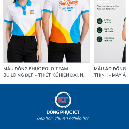
MẪU ĐỒNG PHỤC POLO TEAM
MẪU ÁO ĐỒNG P
BUILDING ĐẸP – THIẾT KẾ HIỆN ĐẠI, NỔI
THỊNH – MAY ÁO
BẬT THƯƠNG HIỆU
YÊU CẦU GIÁ X
Đẹp hơn, chuyên nghiệp hơn