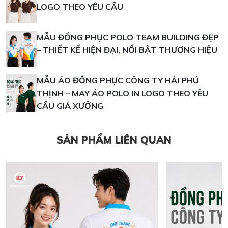
LOGO THEO YÊU CẦU
MẪU ĐỒNG PHỤC POLO TEAM BUILDING ĐẸP
– THIẾT KẾ HIỆN ĐẠI, NỔI BẬT THƯƠNG HIỆU
MẪU ÁO ĐỒNG PHỤC CÔNG TY HẢI PHÚ
THỊNH – MAY ÁO POLO IN LOGO THEO YÊU
CẦU GIÁ XƯỞNG
SẢN PHẨM LIÊN QUAN