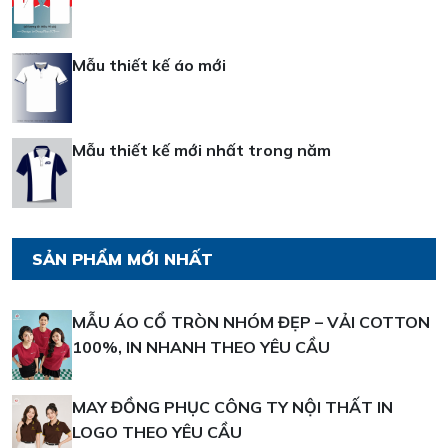
Mẫu thiết kế áo mới
Mẫu thiết kế mới nhất trong năm
SẢN PHẨM MỚI NHẤT
MẪU ÁO CỔ TRÒN NHÓM ĐẸP – VẢI COTTON
100%, IN NHANH THEO YÊU CẦU
MAY ĐỒNG PHỤC CÔNG TY NỘI THẤT IN
LOGO THEO YÊU CẦU