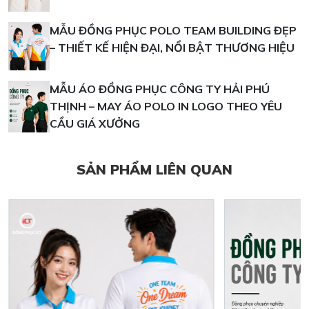
MẪU ĐỒNG PHỤC POLO TEAM BUILDING ĐẸP
– THIẾT KẾ HIỆN ĐẠI, NỔI BẬT THƯƠNG HIỆU
MẪU ÁO ĐỒNG PHỤC CÔNG TY HẢI PHÚ
THỊNH – MAY ÁO POLO IN LOGO THEO YÊU
CẦU GIÁ XƯỞNG
SẢN PHẨM LIÊN QUAN