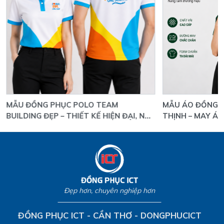
MẪU ÁO ĐỒNG PHỤC CÔNG TY HẢI PHÚ
ĐỒNG 
 ĐẠI, NỔI
THỊNH – MAY ÁO POLO IN LOGO THEO
YÊU C
YÊU CẦU GIÁ XƯỞNG
LOGO 
Đẹp hơn, chuyên nghiệp hơn
ĐỒNG PHỤC ICT - CẦN THƠ - DONGPHUCICT